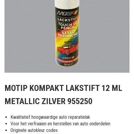
Ga
naar
MOTIP KOMPAKT LAKSTIFT 12 ML
het
begin
METALLIC ZILVER 955250
van
de
afbeeldingen-
Kwalitatief hoogwaardige auto reparatielak
gallerij
Voor het verfraaien en herstellen van auto onderdelen
Originele autokleur codes