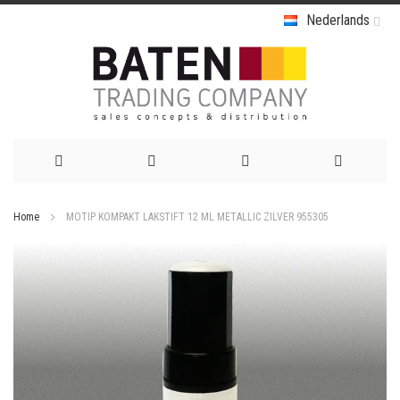
Nederlands
Ga
Home
MOTIP KOMPAKT LAKSTIFT 12 ML METALLIC ZILVER 955305
naar
Ga
de
naar
het
inhoud
einde
van
de
afbeeldingen-
gallerij