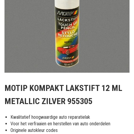
Ga
naar
MOTIP KOMPAKT LAKSTIFT 12 ML
het
begin
METALLIC ZILVER 955305
van
de
afbeeldingen-
Kwalitatief hoogwaardige auto reparatielak
gallerij
Voor het verfraaien en herstellen van auto onderdelen
Originele autokleur codes