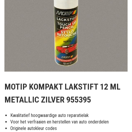
Ga
naar
MOTIP KOMPAKT LAKSTIFT 12 ML
het
begin
METALLIC ZILVER 955395
van
de
afbeeldingen-
Kwalitatief hoogwaardige auto reparatielak
gallerij
Voor het verfraaien en herstellen van auto onderdelen
Originele autokleur codes