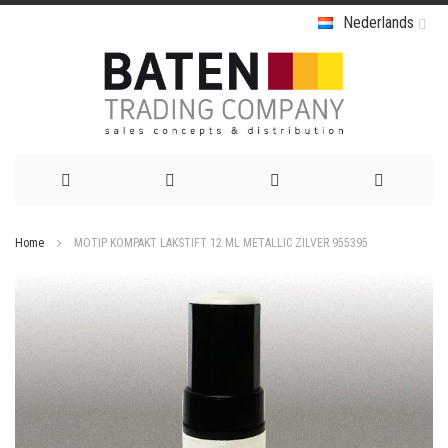
Nederlands
Ga
Home
MOTIP KOMPAKT LAKSTIFT 12 ML METALLIC ZILVER 955395
naar
Ga
de
naar
het
inhoud
einde
van
de
afbeeldingen-
gallerij