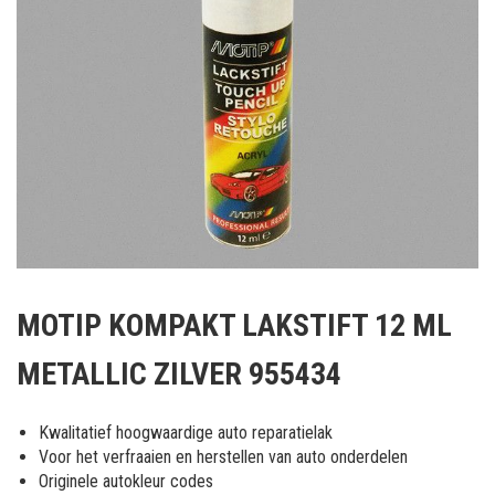
Ga
naar
MOTIP KOMPAKT LAKSTIFT 12 ML
het
begin
METALLIC ZILVER 955434
van
de
afbeeldingen-
Kwalitatief hoogwaardige auto reparatielak
gallerij
Voor het verfraaien en herstellen van auto onderdelen
Originele autokleur codes