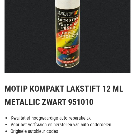
Ga
naar
MOTIP KOMPAKT LAKSTIFT 12 ML
het
begin
METALLIC ZWART 951010
van
de
afbeeldingen-
Kwalitatief hoogwaardige auto reparatielak
gallerij
Voor het verfraaien en herstellen van auto onderdelen
Originele autokleur codes