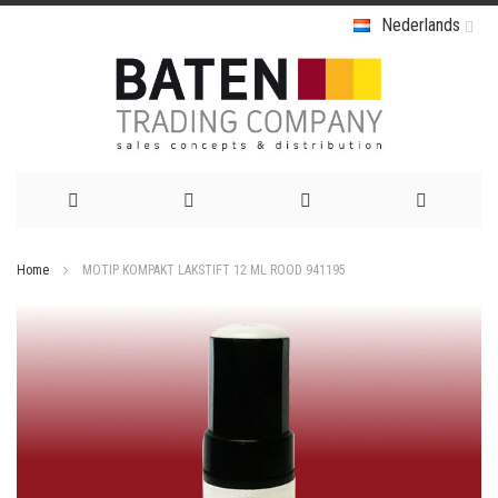
Nederlands
Ga
Home
MOTIP KOMPAKT LAKSTIFT 12 ML ROOD 941195
naar
Ga
de
naar
het
inhoud
einde
van
de
afbeeldingen-
gallerij