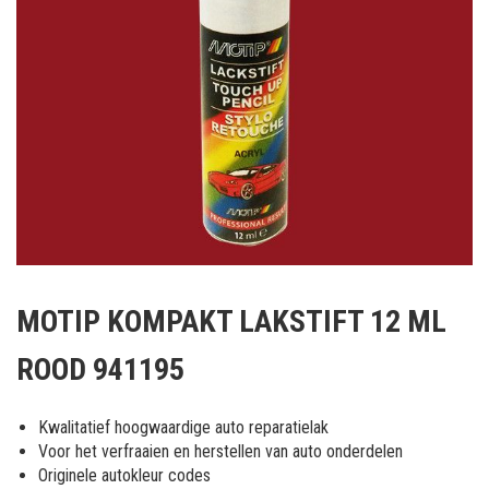
Ga
naar
MOTIP KOMPAKT LAKSTIFT 12 ML
het
begin
ROOD 941195
van
de
afbeeldingen-
Kwalitatief hoogwaardige auto reparatielak
gallerij
Voor het verfraaien en herstellen van auto onderdelen
Originele autokleur codes