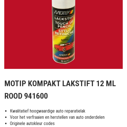
Ga
naar
MOTIP KOMPAKT LAKSTIFT 12 ML
het
begin
ROOD 941600
van
de
afbeeldingen-
Kwalitatief hoogwaardige auto reparatielak
gallerij
Voor het verfraaien en herstellen van auto onderdelen
Originele autokleur codes