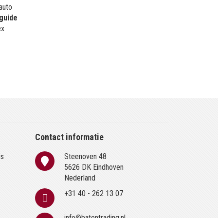
 auto
guide
ex
Contact informatie
is
Steenoven 48
n
5626 DK Eindhoven
Nederland
+31 40 - 262 13 07
info@batentrading.nl