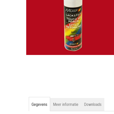
gallerij
Ga
naar
het
begin
van
de
afbeeldingen-
gallerij
Gegevens
Meer informatie
Downloads