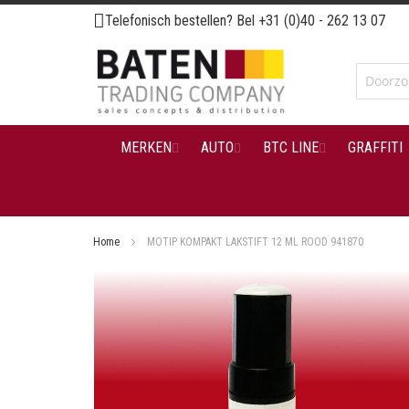
Ga
Telefonisch bestellen? Bel
+31 (0)40 - 262 13 07
naar
de
inhoud
MERKEN
AUTO
BTC LINE
GRAFFITI
Home
MOTIP KOMPAKT LAKSTIFT 12 ML ROOD 941870
Ga
naar
het
einde
van
de
afbeeldingen-