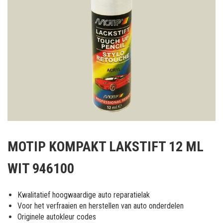
Ga
naar
MOTIP KOMPAKT LAKSTIFT 12 ML
het
begin
WIT 946100
van
de
afbeeldingen-
Kwalitatief hoogwaardige auto reparatielak
gallerij
Voor het verfraaien en herstellen van auto onderdelen
Originele autokleur codes