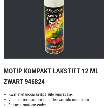
Ga
naar
MOTIP KOMPAKT LAKSTIFT 12 ML
het
begin
ZWART 946824
van
de
afbeeldingen-
Kwalitatief hoogwaardige auto reparatielak
gallerij
Voor het verfraaien en herstellen van auto onderdelen
Originele autokleur codes