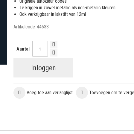
Originele autokleur codes
Te krijgen in zowel metallic als non-metallic kleuren
Ook verkrijgbaar in lakstift van 12ml
Artikelcode
44633
Aantal
Inloggen
Voeg toe aan verlanglijst
Toevoegen om te vergel