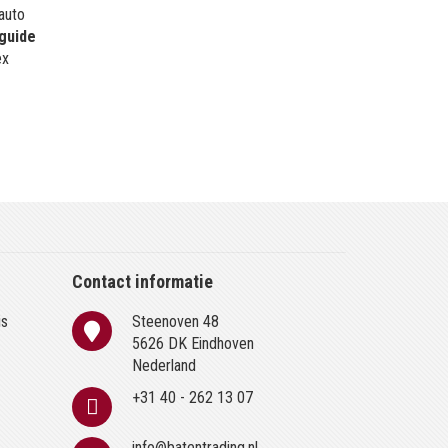
 auto
guide
ex
Contact informatie
is
Steenoven 48
n
5626 DK Eindhoven
Nederland
+31 40 - 262 13 07
info@batentrading.nl