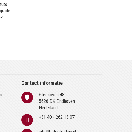
 auto
guide
ex
Contact informatie
is
Steenoven 48
n
5626 DK Eindhoven
Nederland
+31 40 - 262 13 07
info@batentrading.nl