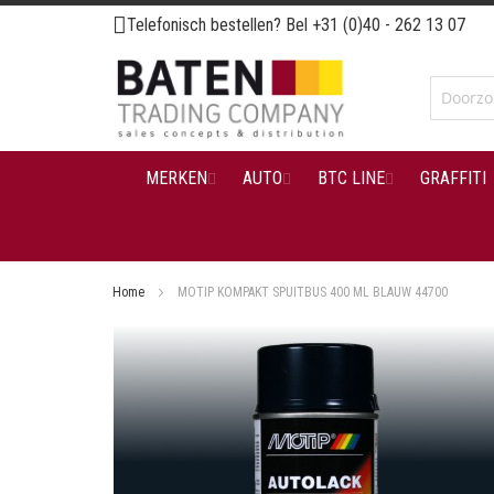
Ga
Telefonisch bestellen? Bel
+31 (0)40 - 262 13 07
naar
de
inhoud
MERKEN
AUTO
BTC LINE
GRAFFITI
Home
MOTIP KOMPAKT SPUITBUS 400 ML BLAUW 44700
Ga
naar
het
einde
van
de
afbeeldingen-