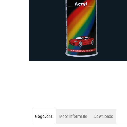
gallerij
Ga
naar
het
begin
van
de
afbeeldingen-
gallerij
Gegevens
Meer informatie
Downloads