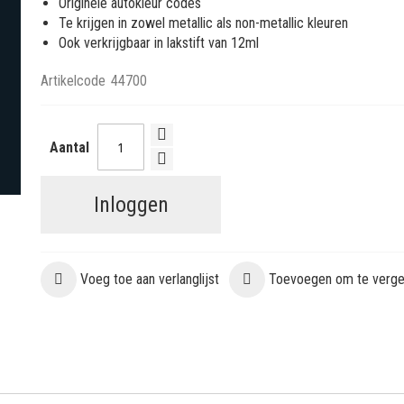
Originele autokleur codes
Te krijgen in zowel metallic als non-metallic kleuren
Ook verkrijgbaar in lakstift van 12ml
Artikelcode
44700
Aantal
Inloggen
Voeg toe aan verlanglijst
Toevoegen om te vergel