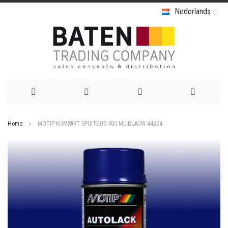
Nederlands
Ga
Home
MOTIP KOMPAKT SPUITBUS 400 ML BLAUW 44864
naar
Ga
de
naar
het
inhoud
einde
van
de
afbeeldingen-
gallerij