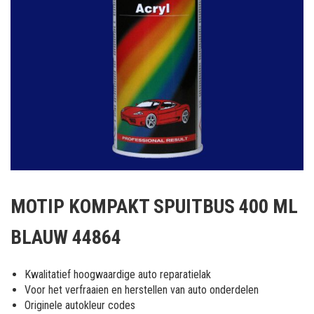
Ga
naar
MOTIP KOMPAKT SPUITBUS 400 ML
het
begin
BLAUW 44864
van
de
afbeeldingen-
Kwalitatief hoogwaardige auto reparatielak
gallerij
Voor het verfraaien en herstellen van auto onderdelen
Originele autokleur codes