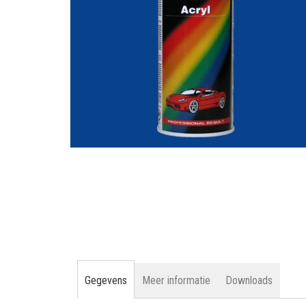
gallerij
Ga
naar
het
begin
van
de
afbeeldingen-
gallerij
Gegevens
Meer informatie
Downloads