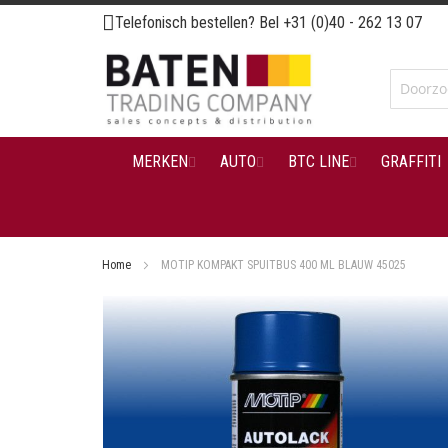
Ga
Telefonisch bestellen? Bel
+31 (0)40 - 262 13 07
naar
de
inhoud
MERKEN
AUTO
BTC LINE
GRAFFITI
Home
MOTIP KOMPAKT SPUITBUS 400 ML BLAUW 45025
Ga
naar
het
einde
van
de
afbeeldingen-