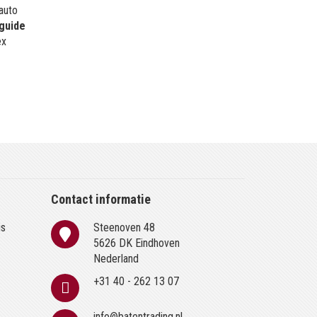
 auto
guide
ex
Contact informatie
is
Steenoven 48
n
5626 DK Eindhoven
Nederland
+31 40 - 262 13 07
info@batentrading.nl