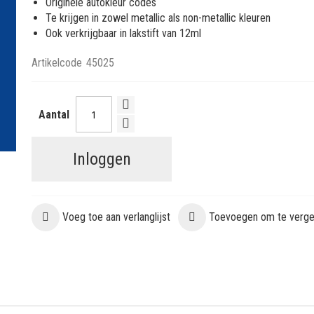
Originele autokleur codes
Te krijgen in zowel metallic als non-metallic kleuren
Ook verkrijgbaar in lakstift van 12ml
Artikelcode
45025
Aantal
Inloggen
Voeg toe aan verlanglijst
Toevoegen om te vergel