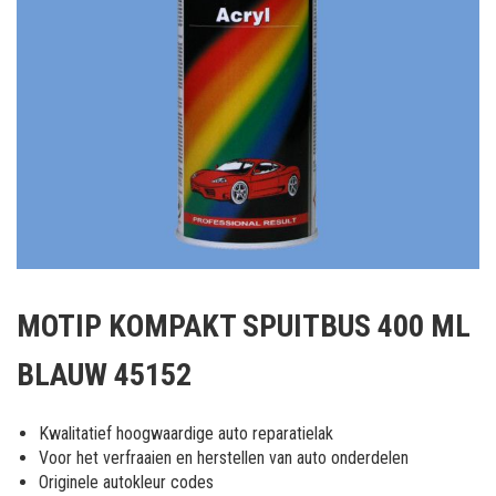
Ga
naar
MOTIP KOMPAKT SPUITBUS 400 ML
het
begin
BLAUW 45152
van
de
afbeeldingen-
Kwalitatief hoogwaardige auto reparatielak
gallerij
Voor het verfraaien en herstellen van auto onderdelen
Originele autokleur codes