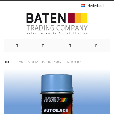
Nederlands
Ga
Home
MOTIP KOMPAKT SPUITBUS 400 ML BLAUW 45152
naar
Ga
de
naar
het
inhoud
einde
van
de
afbeeldingen-
gallerij