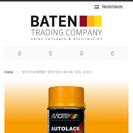
Nederlands
Ga
Home
MOTIP KOMPAKT SPUITBUS 400 ML GEEL 43220
naar
Ga
de
naar
het
inhoud
einde
van
de
afbeeldingen-
gallerij