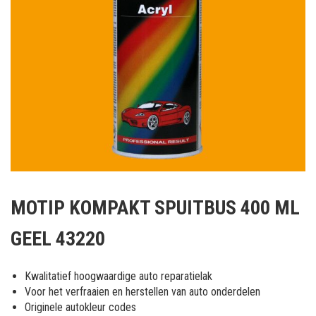
Ga
naar
MOTIP KOMPAKT SPUITBUS 400 ML
het
begin
GEEL 43220
van
de
afbeeldingen-
Kwalitatief hoogwaardige auto reparatielak
gallerij
Voor het verfraaien en herstellen van auto onderdelen
Originele autokleur codes