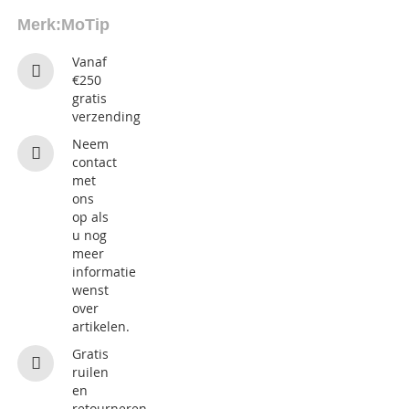
Merk:
MoTip
Vanaf
€250
gratis
verzending
Neem
contact
met
ons
op als
u nog
meer
informatie
wenst
over
artikelen.
Gratis
ruilen
en
retourneren.