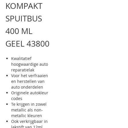
KOMPAKT
van
de
afbeeldingen-
SPUITBUS
gallerij
400 ML
GEEL 43800
Kwalitatief
hoogwaardige auto
reparatielak
Voor het verfraaien
en herstellen van
auto onderdelen
Originele autokleur
codes
Te krijgen in zowel
metallic als non-
metallic kleuren
Ook verkrijgbaar in
lakstift van 12ml