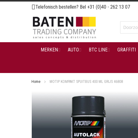
Ga
Telefonisch bestellen? Bel
+31 (0)40 - 262 13 07
naar
de
inhoud
MERKEN
AUTO
BTC LINE
GRAFFITI
Home
MOTIP KOMPAKT SPUITBUS 400 ML GRIJS 46808
Ga
naar
het
einde
van
de
afbeeldingen-