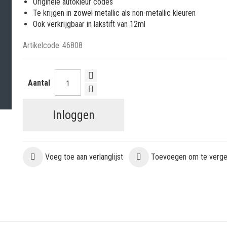
Originele autokleur codes
Te krijgen in zowel metallic als non-metallic kleuren
Ook verkrijgbaar in lakstift van 12ml
Artikelcode
46808
Aantal
Inloggen
Voeg toe aan verlanglijst
Toevoegen om te vergel