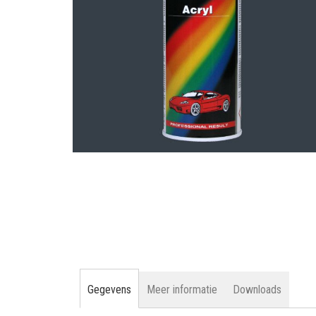
gallerij
Ga
naar
het
begin
van
de
afbeeldingen-
gallerij
Gegevens
Meer informatie
Downloads