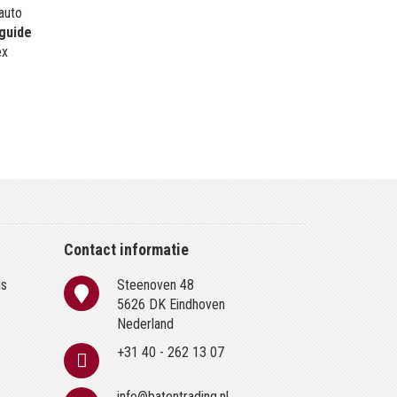
 auto
guide
ex
Contact informatie
is
Steenoven 48
n
5626 DK Eindhoven
Nederland
+31 40 - 262 13 07
info@batentrading.nl