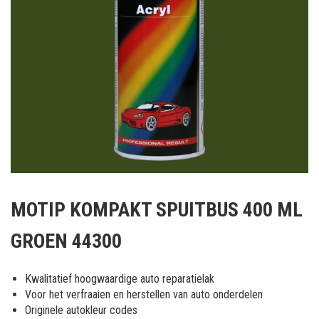
Ga
naar
MOTIP KOMPAKT SPUITBUS 400 ML
het
begin
GROEN 44300
van
de
afbeeldingen-
Kwalitatief hoogwaardige auto reparatielak
gallerij
Voor het verfraaien en herstellen van auto onderdelen
Originele autokleur codes