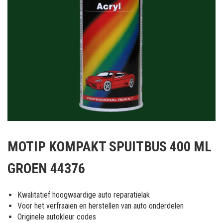
Ga
naar
MOTIP KOMPAKT SPUITBUS 400 ML
het
begin
GROEN 44376
van
de
afbeeldingen-
Kwalitatief hoogwaardige auto reparatielak
gallerij
Voor het verfraaien en herstellen van auto onderdelen
Originele autokleur codes