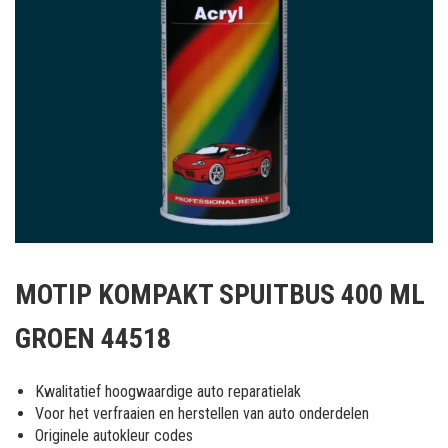
Ga
naar
MOTIP KOMPAKT SPUITBUS 400 ML
het
begin
GROEN 44518
van
de
afbeeldingen-
Kwalitatief hoogwaardige auto reparatielak
gallerij
Voor het verfraaien en herstellen van auto onderdelen
Originele autokleur codes