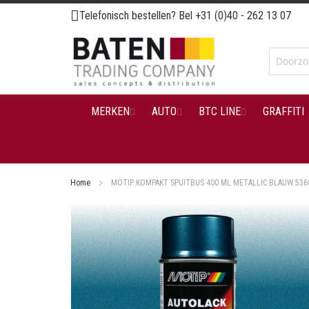
Ga
Telefonisch bestellen? Bel
+31 (0)40 - 262 13 07
naar
de
inhoud
MERKEN
AUTO
BTC LINE
GRAFFITI
Home
MOTIP KOMPAKT SPUITBUS 400 ML METALLIC BLAUW 536
Ga
naar
het
einde
van
de
afbeeldingen-