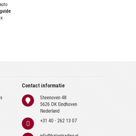
 auto
guide
ex
Contact informatie
is
Steenoven 48
n
5626 DK Eindhoven
Nederland
+31 40 - 262 13 07
info@batentrading.nl