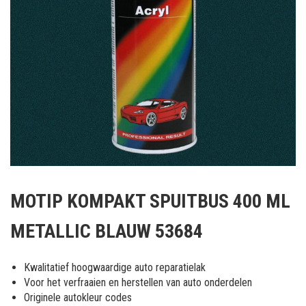
Ga
naar
MOTIP KOMPAKT SPUITBUS 400 ML
het
begin
METALLIC BLAUW 53684
van
de
afbeeldingen-
Kwalitatief hoogwaardige auto reparatielak
gallerij
Voor het verfraaien en herstellen van auto onderdelen
Originele autokleur codes