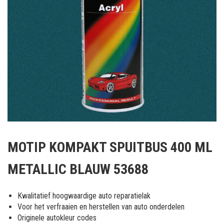
Ga
naar
MOTIP KOMPAKT SPUITBUS 400 ML
het
begin
METALLIC BLAUW 53688
van
de
afbeeldingen-
Kwalitatief hoogwaardige auto reparatielak
gallerij
Voor het verfraaien en herstellen van auto onderdelen
Originele autokleur codes