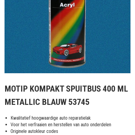
Ga
naar
MOTIP KOMPAKT SPUITBUS 400 ML
het
begin
METALLIC BLAUW 53745
van
de
afbeeldingen-
Kwalitatief hoogwaardige auto reparatielak
gallerij
Voor het verfraaien en herstellen van auto onderdelen
Originele autokleur codes