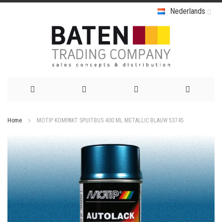
Nederlands
Ga
Home
MOTIP KOMPAKT SPUITBUS 400 ML METALLIC BLAUW 53745
naar
Ga
de
naar
het
inhoud
einde
van
de
afbeeldingen-
gallerij