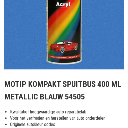
Ga
naar
MOTIP KOMPAKT SPUITBUS 400 ML
het
begin
METALLIC BLAUW 54505
van
de
afbeeldingen-
Kwalitatief hoogwaardige auto reparatielak
gallerij
Voor het verfraaien en herstellen van auto onderdelen
Originele autokleur codes