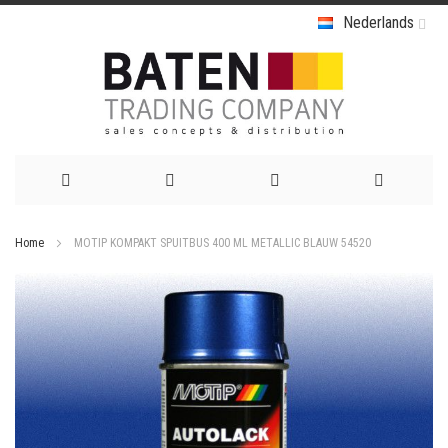
Nederlands
Ga
Home
MOTIP KOMPAKT SPUITBUS 400 ML METALLIC BLAUW 54520
naar
Ga
de
naar
het
inhoud
einde
van
de
afbeeldingen-
gallerij