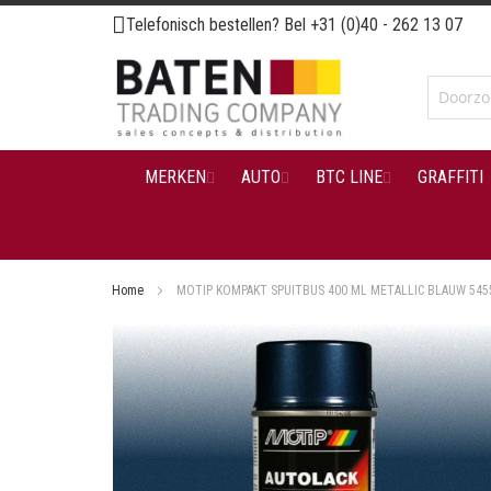
Ga
Telefonisch bestellen? Bel
+31 (0)40 - 262 13 07
naar
de
inhoud
MERKEN
AUTO
BTC LINE
GRAFFITI
Home
MOTIP KOMPAKT SPUITBUS 400 ML METALLIC BLAUW 545
Ga
naar
het
einde
van
de
afbeeldingen-