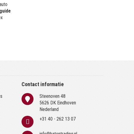
 auto
guide
ex
Contact informatie
is
Steenoven 48
n
5626 DK Eindhoven
Nederland
+31 40 - 262 13 07
info@batentrading.nl