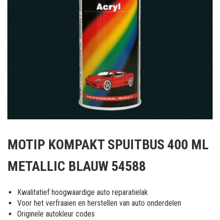
Ga
naar
MOTIP KOMPAKT SPUITBUS 400 ML
het
begin
METALLIC BLAUW 54588
van
de
afbeeldingen-
Kwalitatief hoogwaardige auto reparatielak
gallerij
Voor het verfraaien en herstellen van auto onderdelen
Originele autokleur codes