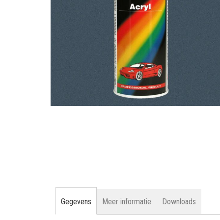
gallerij
Ga
naar
het
begin
van
de
afbeeldingen-
gallerij
Gegevens
Meer informatie
Downloads