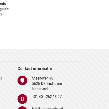
 auto
guide
ex
Contact informatie
is
Steenoven 48
n
5626 DK Eindhoven
Nederland
+31 40 - 262 13 07
info@batentrading.nl