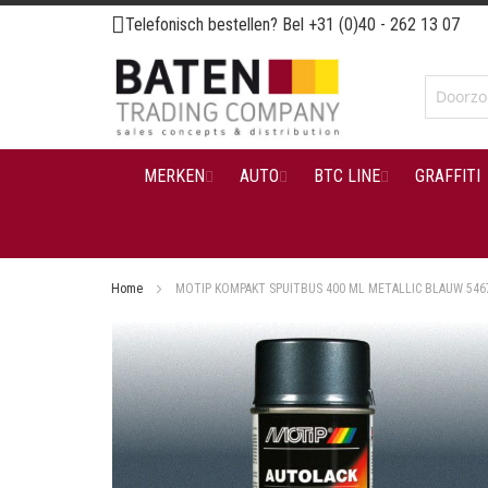
Ga
Telefonisch bestellen? Bel
+31 (0)40 - 262 13 07
naar
de
inhoud
MERKEN
AUTO
BTC LINE
GRAFFITI
Home
MOTIP KOMPAKT SPUITBUS 400 ML METALLIC BLAUW 546
Ga
naar
het
einde
van
de
afbeeldingen-