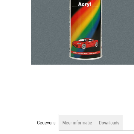
gallerij
Ga
naar
het
begin
van
de
afbeeldingen-
gallerij
Gegevens
Meer informatie
Downloads