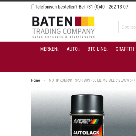
Ga
Telefonisch bestellen? Bel
+31 (0)40 - 262 13 07
naar
de
inhoud
MERKEN
AUTO
BTC LINE
GRAFFITI
Home
MOTIP KOMPAKT SPUITBUS 400 ML METALLIC BLAUW 547
Ga
naar
het
einde
van
de
afbeeldingen-