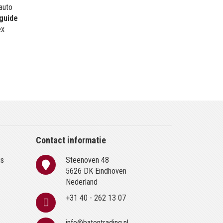
 auto
guide
ex
Contact informatie
is
Steenoven 48
n
5626 DK Eindhoven
Nederland
+31 40 - 262 13 07
info@batentrading.nl