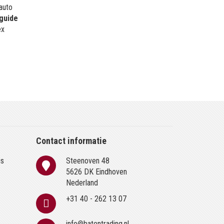
 auto
guide
ex
Contact informatie
is
Steenoven 48
n
5626 DK Eindhoven
Nederland
+31 40 - 262 13 07
info@batentrading.nl