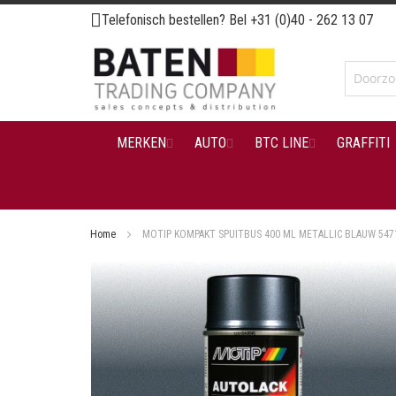
Ga
Telefonisch bestellen? Bel
+31 (0)40 - 262 13 07
naar
de
inhoud
MERKEN
AUTO
BTC LINE
GRAFFITI
Home
MOTIP KOMPAKT SPUITBUS 400 ML METALLIC BLAUW 547
Ga
naar
het
einde
van
de
afbeeldingen-