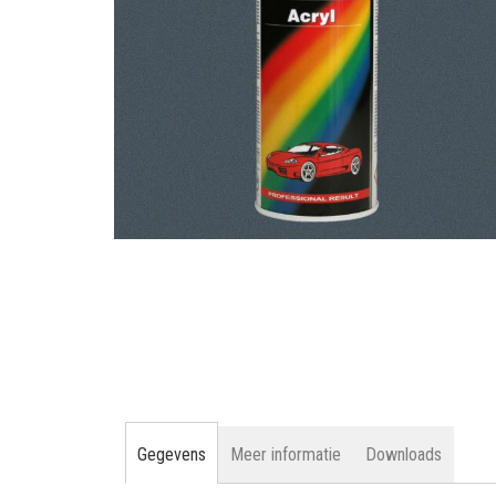
gallerij
Ga
naar
het
begin
van
de
afbeeldingen-
gallerij
Gegevens
Meer informatie
Downloads