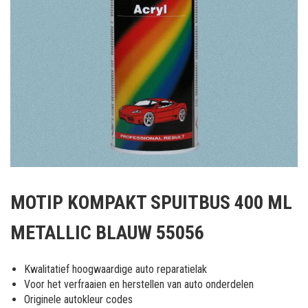
Ga
naar
MOTIP KOMPAKT SPUITBUS 400 ML
het
begin
METALLIC BLAUW 55056
van
de
afbeeldingen-
Kwalitatief hoogwaardige auto reparatielak
gallerij
Voor het verfraaien en herstellen van auto onderdelen
Originele autokleur codes