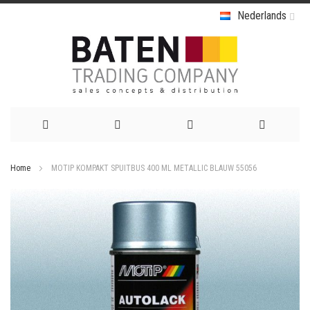
Nederlands
Ga
Home
MOTIP KOMPAKT SPUITBUS 400 ML METALLIC BLAUW 55056
naar
Ga
de
naar
het
inhoud
einde
van
de
afbeeldingen-
gallerij