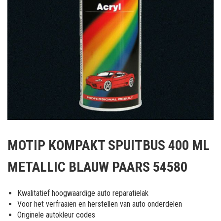
Ga
naar
MOTIP KOMPAKT SPUITBUS 400 ML
het
begin
METALLIC BLAUW PAARS 54580
van
de
afbeeldingen-
Kwalitatief hoogwaardige auto reparatielak
gallerij
Voor het verfraaien en herstellen van auto onderdelen
Originele autokleur codes