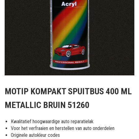
Ga
naar
MOTIP KOMPAKT SPUITBUS 400 ML
het
begin
METALLIC BRUIN 51260
van
de
afbeeldingen-
Kwalitatief hoogwaardige auto reparatielak
gallerij
Voor het verfraaien en herstellen van auto onderdelen
Originele autokleur codes