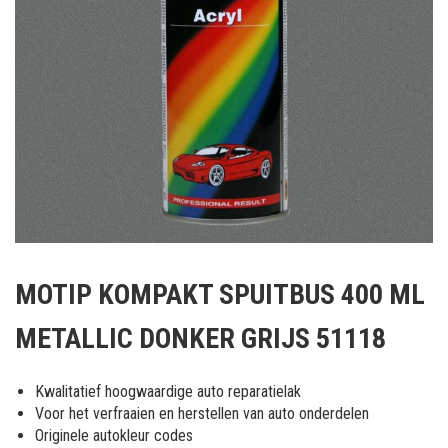
Ga
naar
MOTIP KOMPAKT SPUITBUS 400 ML
het
begin
METALLIC DONKER GRIJS 51118
van
de
afbeeldingen-
Kwalitatief hoogwaardige auto reparatielak
gallerij
Voor het verfraaien en herstellen van auto onderdelen
Originele autokleur codes