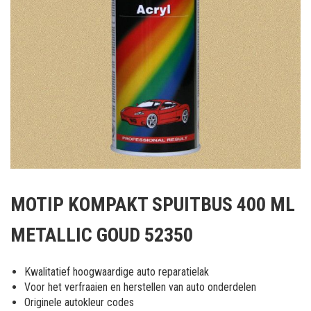
Ga
naar
MOTIP KOMPAKT SPUITBUS 400 ML
het
begin
METALLIC GOUD 52350
van
de
afbeeldingen-
Kwalitatief hoogwaardige auto reparatielak
gallerij
Voor het verfraaien en herstellen van auto onderdelen
Originele autokleur codes