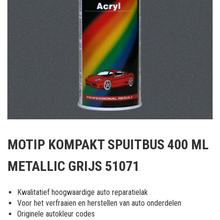
Ga
naar
MOTIP KOMPAKT SPUITBUS 400 ML
het
begin
METALLIC GRIJS 51071
van
de
afbeeldingen-
Kwalitatief hoogwaardige auto reparatielak
gallerij
Voor het verfraaien en herstellen van auto onderdelen
Originele autokleur codes