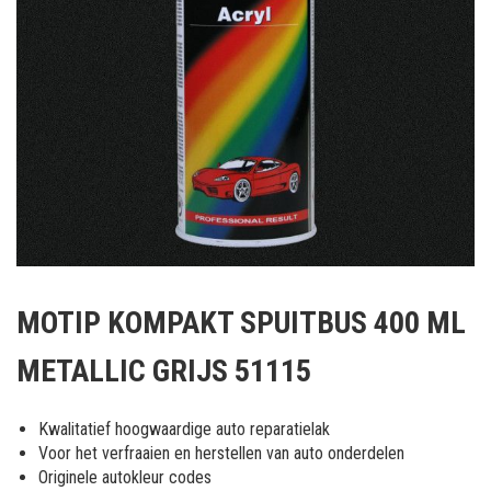
Ga
naar
MOTIP KOMPAKT SPUITBUS 400 ML
het
begin
METALLIC GRIJS 51115
van
de
afbeeldingen-
Kwalitatief hoogwaardige auto reparatielak
gallerij
Voor het verfraaien en herstellen van auto onderdelen
Originele autokleur codes