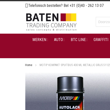
Ga
Telefonisch bestellen? Bel
+31 (0)40 - 262 13 07
naar
de
inhoud
MERKEN
AUTO
BTC LINE
GRAFFITI
Home
MOTIP KOMPAKT SPUITBUS 400 ML METALLIC GRIJS 5112
Ga
naar
het
einde
van
de
afbeeldingen-