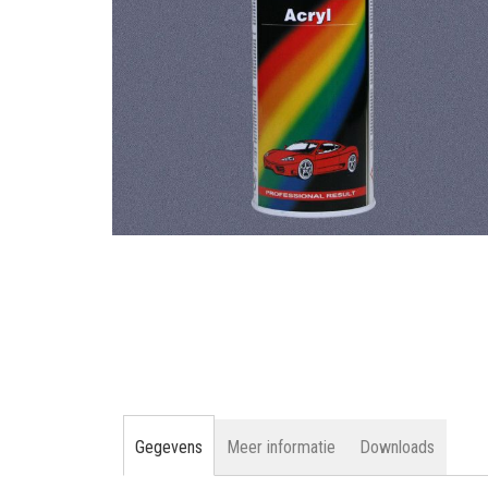
gallerij
Ga
naar
het
begin
van
de
afbeeldingen-
gallerij
Gegevens
Meer informatie
Downloads