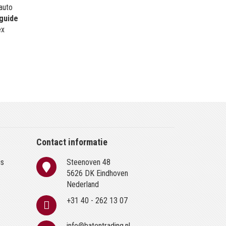
 auto
guide
ex
Contact informatie
is
Steenoven 48
n
5626 DK Eindhoven
Nederland
+31 40 - 262 13 07
info@batentrading.nl