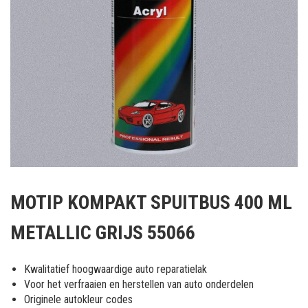
Ga
naar
MOTIP KOMPAKT SPUITBUS 400 ML
het
begin
METALLIC GRIJS 55066
van
de
afbeeldingen-
Kwalitatief hoogwaardige auto reparatielak
gallerij
Voor het verfraaien en herstellen van auto onderdelen
Originele autokleur codes