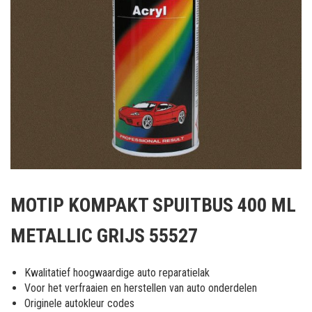
Ga
naar
MOTIP KOMPAKT SPUITBUS 400 ML
het
begin
METALLIC GRIJS 55527
van
de
afbeeldingen-
Kwalitatief hoogwaardige auto reparatielak
gallerij
Voor het verfraaien en herstellen van auto onderdelen
Originele autokleur codes