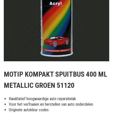
Ga
naar
MOTIP KOMPAKT SPUITBUS 400 ML
het
begin
METALLIC GROEN 51120
van
de
afbeeldingen-
Kwalitatief hoogwaardige auto reparatielak
gallerij
Voor het verfraaien en herstellen van auto onderdelen
Originele autokleur codes