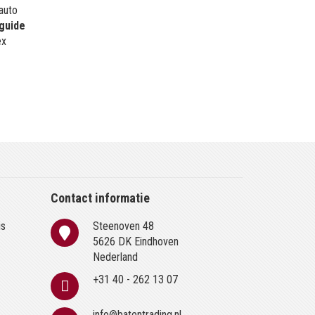
 auto
guide
ex
Contact informatie
is
Steenoven 48
n
5626 DK Eindhoven
Nederland
+31 40 - 262 13 07
info@batentrading.nl