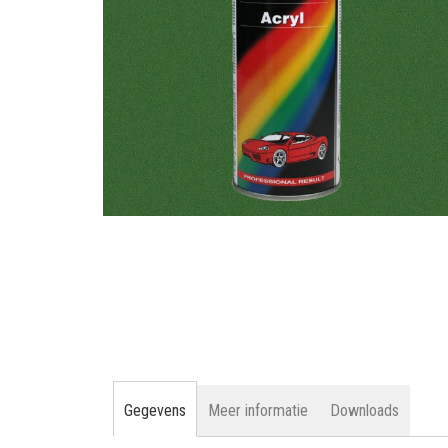
gallerij
Ga
naar
het
begin
van
de
afbeeldingen-
gallerij
Gegevens
Meer informatie
Downloads