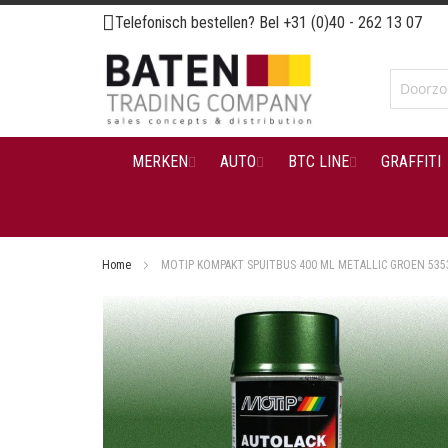
Ga
Telefonisch bestellen? Bel
+31 (0)40 - 262 13 07
naar
de
inhoud
MERKEN
AUTO
BTC LINE
GRAFFITI
Home
MOTIP KOMPAKT SPUITBUS 400 ML METALLIC GROEN 535
Ga
naar
het
einde
van
de
afbeeldingen-