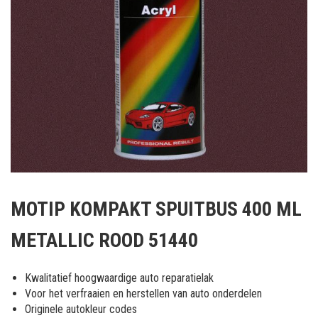
Ga
naar
MOTIP KOMPAKT SPUITBUS 400 ML
het
begin
METALLIC ROOD 51440
van
de
afbeeldingen-
Kwalitatief hoogwaardige auto reparatielak
gallerij
Voor het verfraaien en herstellen van auto onderdelen
Originele autokleur codes