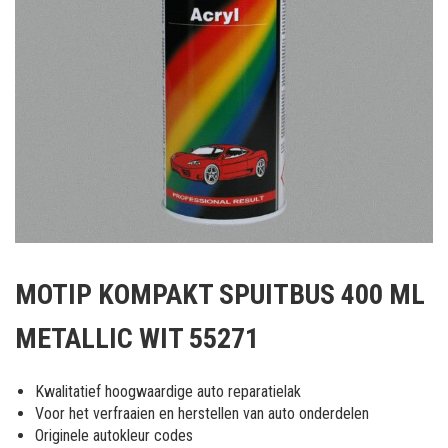
Ga
naar
MOTIP KOMPAKT SPUITBUS 400 ML
het
begin
METALLIC WIT 55271
van
de
afbeeldingen-
Kwalitatief hoogwaardige auto reparatielak
gallerij
Voor het verfraaien en herstellen van auto onderdelen
Originele autokleur codes