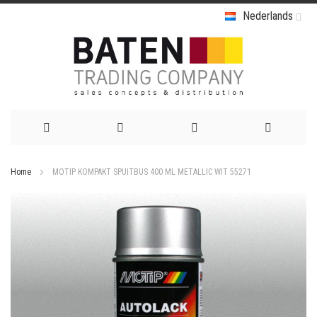
Nederlands
Ga
Home
MOTIP KOMPAKT SPUITBUS 400 ML METALLIC WIT 55271
naar
Ga
de
naar
het
inhoud
einde
van
de
afbeeldingen-
gallerij