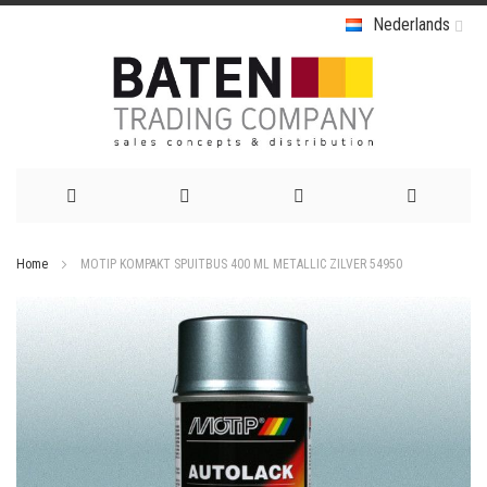
Nederlands
Ga
Home
MOTIP KOMPAKT SPUITBUS 400 ML METALLIC ZILVER 54950
naar
Ga
de
naar
het
inhoud
einde
van
de
afbeeldingen-
gallerij