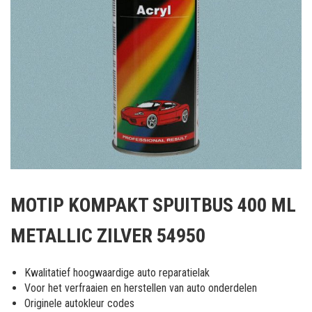
Ga
naar
MOTIP KOMPAKT SPUITBUS 400 ML
het
begin
METALLIC ZILVER 54950
van
de
afbeeldingen-
Kwalitatief hoogwaardige auto reparatielak
gallerij
Voor het verfraaien en herstellen van auto onderdelen
Originele autokleur codes