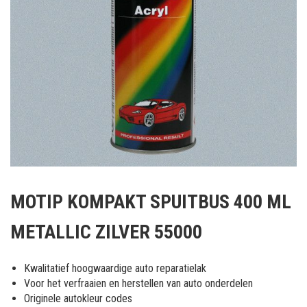
Ga
naar
MOTIP KOMPAKT SPUITBUS 400 ML
het
begin
METALLIC ZILVER 55000
van
de
afbeeldingen-
Kwalitatief hoogwaardige auto reparatielak
gallerij
Voor het verfraaien en herstellen van auto onderdelen
Originele autokleur codes