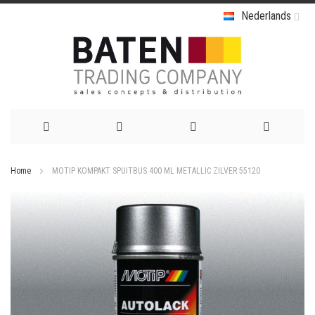
Nederlands
Ga
Home
MOTIP KOMPAKT SPUITBUS 400 ML METALLIC ZILVER 55120
naar
Ga
de
naar
het
inhoud
einde
van
de
afbeeldingen-
gallerij