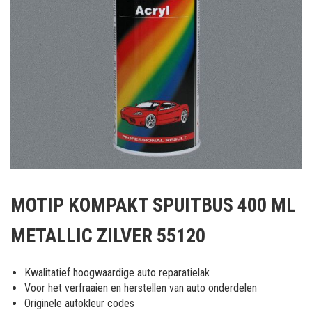
Ga
naar
MOTIP KOMPAKT SPUITBUS 400 ML
het
begin
METALLIC ZILVER 55120
van
de
afbeeldingen-
Kwalitatief hoogwaardige auto reparatielak
gallerij
Voor het verfraaien en herstellen van auto onderdelen
Originele autokleur codes