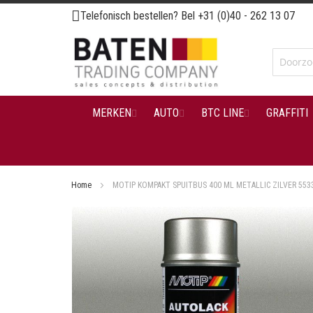
Ga
Telefonisch bestellen? Bel
+31 (0)40 - 262 13 07
naar
de
inhoud
MERKEN
AUTO
BTC LINE
GRAFFITI
Home
MOTIP KOMPAKT SPUITBUS 400 ML METALLIC ZILVER 553
Ga
naar
het
einde
van
de
afbeeldingen-