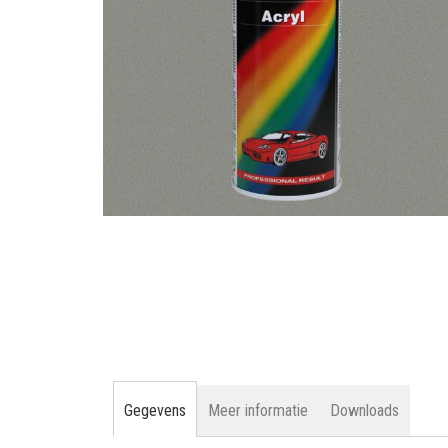
gallerij
Ga
naar
het
begin
van
de
afbeeldingen-
gallerij
Gegevens
Meer informatie
Downloads