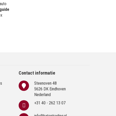
 auto
guide
ex
Contact informatie
is
Steenoven 48
n
5626 DK Eindhoven
Nederland
+31 40 - 262 13 07
info@batentrading.nl